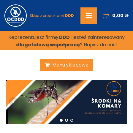
0,00
zł
Sklep z produktami
DDD
Reprezentujesz firmę
DDD
i jesteś zainteresowany
długofalową współpracą
? Napisz do nas!
Menu sklepowe