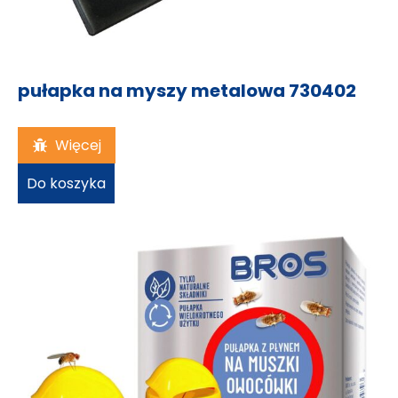
pułapka na myszy metalowa 730402
4,52
zł
Więcej
Do koszyka