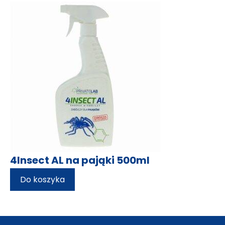
4Insect AL na pająki 500ml
Do koszyka