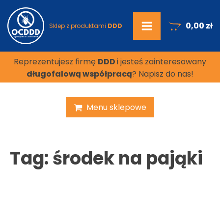
0,00
zł
Sklep z produktami
DDD
Reprezentujesz firmę
DDD
i jesteś zainteresowany
długofalową współpracą
? Napisz do nas!
Menu sklepowe
Tag:
środek na pająki