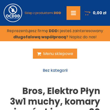
0,00
zł
Sklep z produktami
DDD
Reprezentujesz firmę
DDD
i jesteś zainteresowany
długofalową współpracą
? Napisz do nas!
Menu sklepowe
Bez kategorii
Bros, Elektro Płyn
3w1 muchy, komary