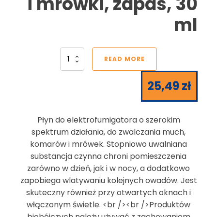
i mrówki, zapas, 30
ml
READ MORE
25,49
zł
Płyn do elektrofumigatora o szerokim
spektrum działania, do zwalczania much,
komarów i mrówek. Stopniowo uwalniana
substancja czynna chroni pomieszczenia
zarówno w dzień, jak i w nocy, a dodatkowo
zapobiega wlatywaniu kolejnych owadów. Jest
skuteczny również przy otwartych oknach i
włączonym świetle. <br /><br />Produktów
biobójczych należy używać z zachowaniem