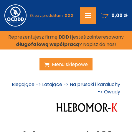
0,00
zł
Sklep z produktami
DDD
Reprezentujesz firmę
DDD
i jesteś zainteresowany
długofalową współpracą
? Napisz do nas!
Menu sklepowe
Biegające
->
Latające
->
Na prusaki i karaluchy
->
Owady