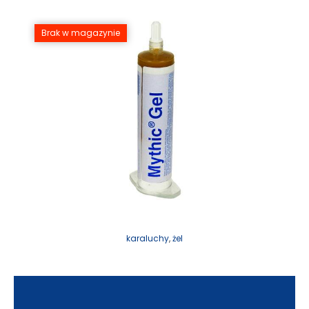
Brak w magazynie
karaluchy
,
żel