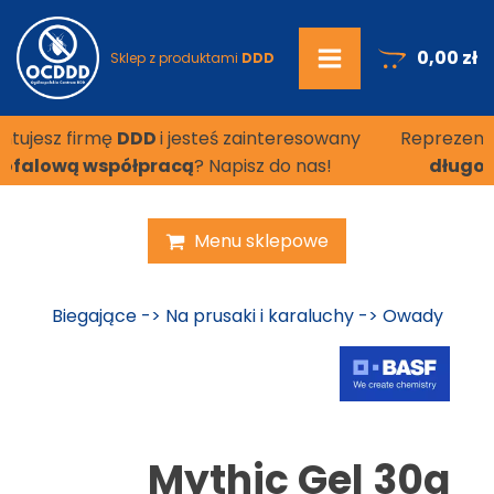
0,00
zł
Sklep z produktami
DDD
i jesteś zainteresowany
Reprezentujesz firmę
DDD
i j
acą
? Napisz do nas!
długofalową współprac
Menu sklepowe
Biegające
->
Na prusaki i karaluchy
->
Owady
Mythic Gel 30g