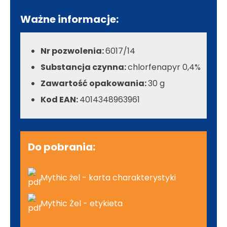
Ważne informacje:
Nr pozwolenia:
6017/14
Substancja czynna:
chlorfenapyr 0,4%
Zawartość opakowania:
30 g
Kod EAN:
4014348963961
Do pobrania:
Mythic żel - karta charakterystyki
Mythic Żel - etykieta