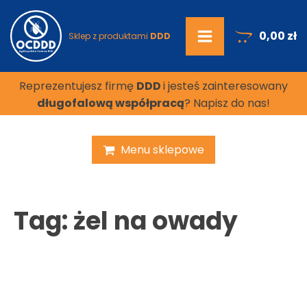
0,00
zł
Sklep z produktami
DDD
Reprezentujesz firmę
DDD
i jesteś zainteresowany
długofalową współpracą
? Napisz do nas!
Menu sklepowe
Tag:
żel na owady