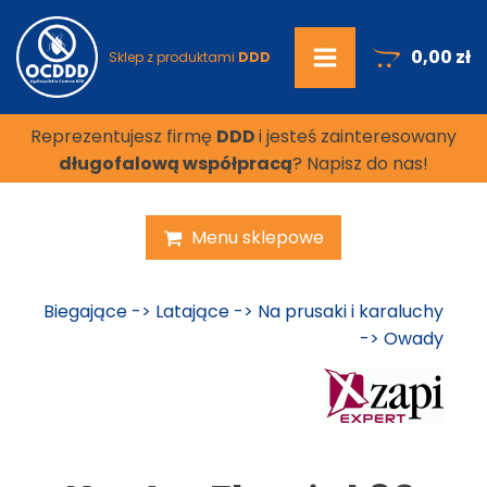
0,00
zł
Sklep z produktami
DDD
Reprezentujesz firmę
DDD
i jesteś zainteresowany
długofalową współpracą
? Napisz do nas!
Menu sklepowe
Biegające
->
Latające
->
Na prusaki i karaluchy
->
Owady