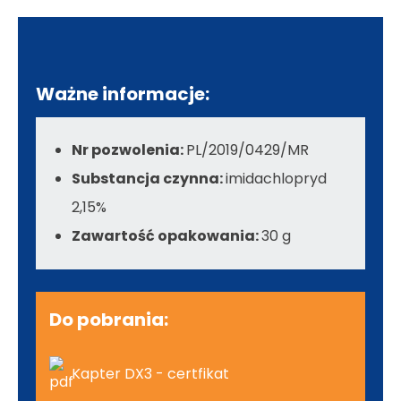
Ważne informacje:
Nr pozwolenia:
PL/2019/0429/MR
Substancja czynna:
imidachlopryd
2,15%
Zawartość opakowania:
30 g
Do pobrania:
Kapter DX3 - certfikat