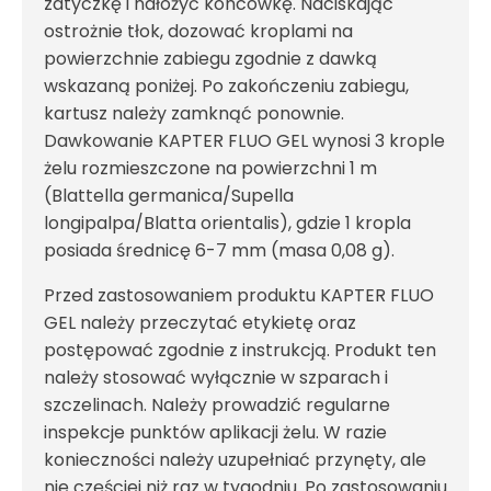
zatyczkę i nałożyć koncówkę. Naciskając
ostrożnie tłok, dozować kroplami na
powierzchnie zabiegu zgodnie z dawką
wskazaną poniżej. Po zakończeniu zabiegu,
kartusz należy zamknąć ponownie.
Dawkowanie KAPTER FLUO GEL wynosi 3 krople
żelu rozmieszczone na powierzchni 1 m
(Blattella germanica/Supella
longipalpa/Blatta orientalis), gdzie 1 kropla
posiada średnicę 6-7 mm (masa 0,08 g).
Przed zastosowaniem produktu KAPTER FLUO
GEL należy przeczytać etykietę oraz
postępować zgodnie z instrukcją. Produkt ten
należy stosować wyłącznie w szparach i
szczelinach. Należy prowadzić regularne
inspekcje punktów aplikacji żelu. W razie
konieczności należy uzupełniać przynęty, ale
nie częściej niż raz w tygodniu. Po zastosowaniu