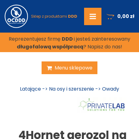
0,00
zł
Sklep z produktami
DDD
Reprezentujesz firmę
DDD
i jesteś zainteresowany
długofalową współpracą
? Napisz do nas!
Menu sklepowe
Latające
->
Na osy i szerszenie
->
Owady
4Hornet aerozol na